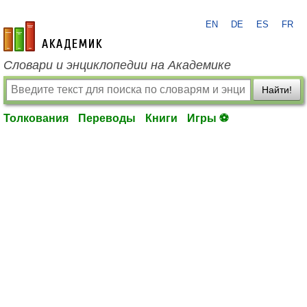
EN
DE
ES
FR
academic.ru
Словари и энциклопедии на Академике
Найти!
Толкования
Переводы
Книги
Игры ⚽