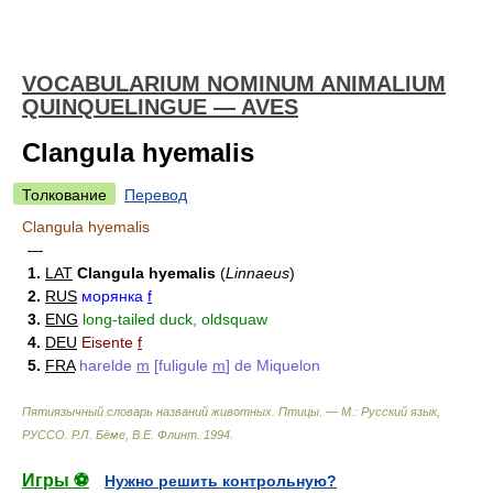
VOCABULARIUM NOMINUM ANIMALIUM
QUINQUELINGUE — AVES
Clangula hyemalis
Толкование
Перевод
Clangula hyemalis
—
1.
LAT
Clangula hyemalis
(
Linnaeus
)
2.
RUS
морянка
f
3.
ENG
long-tailed duck, oldsquaw
4.
DEU
Eisente
f
5.
FRA
harelde
m
[fuligule
m
] de Miquelon
Пятиязычный словарь названий животных. Птицы. — М.: Русский язык,
РУССО
.
Р.Л. Бёме, В.Е. Флинт
.
1994
.
Игры ⚽
Нужно решить контрольную?