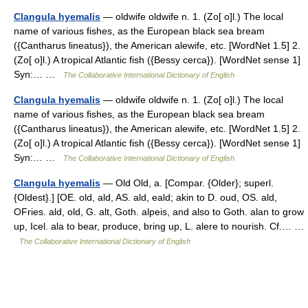
Clangula hyemalis
— oldwife oldwife n. 1. (Zo[ o]l.) The local
name of various fishes, as the European black sea bream
({Cantharus lineatus}), the American alewife, etc. [WordNet 1.5] 2.
(Zo[ o]l.) A tropical Atlantic fish ({Bessy cerca}). [WordNet sense 1]
Syn:… …
The Collaborative International Dictionary of English
Clangula hyemalis
— oldwife oldwife n. 1. (Zo[ o]l.) The local
name of various fishes, as the European black sea bream
({Cantharus lineatus}), the American alewife, etc. [WordNet 1.5] 2.
(Zo[ o]l.) A tropical Atlantic fish ({Bessy cerca}). [WordNet sense 1]
Syn:… …
The Collaborative International Dictionary of English
Clangula hyemalis
— Old Old, a. [Compar. {Older}; superl.
{Oldest}.] [OE. old, ald, AS. ald, eald; akin to D. oud, OS. ald,
OFries. ald, old, G. alt, Goth. alpeis, and also to Goth. alan to grow
up, Icel. ala to bear, produce, bring up, L. alere to nourish. Cf.… …
The Collaborative International Dictionary of English