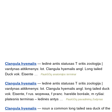
Clangula hyemalis
— ledinė antis statusas T sritis zoologija |
vardynas atitikmenys: lot. Clangula hyemalis angl. Long tailed
Duck vok. Eisente …
Paukščių anatomijos terminai
Clangula hyemalis
— ledinė antis statusas T sritis zoologija |
vardynas atitikmenys: lot. Clangula hyemalis angl. long tailed duck
vok. Eisente, f rus. морянка, f pranc. harelde boréale, m ryšiai:
platesnis terminas – ledinės antys …
Paukščių pavadinimų žodynas
Clangula hyemalis
— noun a common long tailed sea duck of the