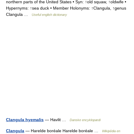
northern parts of the United States • Syn: ↑old squaw, ↑oldwife •
Hypernyms: ↑sea duck • Member Holonyms: ↑Clangula, ↑genus
Clangula …
Useful english dictionary
Clangula hyemalis
— Havlit …
Danske encyklopædi
Clangula
— Harelde boréale Harelde boréale …
Wikipédia en