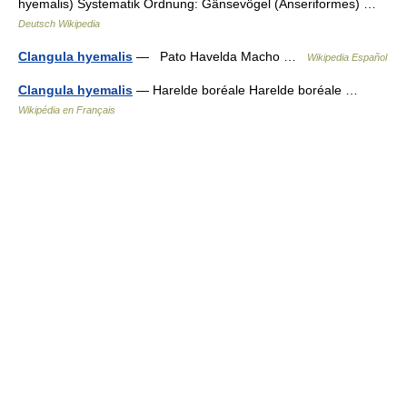
hyemalis) Systematik Ordnung: Gänsevögel (Anseriformes) …
Deutsch Wikipedia
Clangula hyemalis
— Pato Havelda Macho …
Wikipedia Español
Clangula hyemalis
— Harelde boréale Harelde boréale …
Wikipédia en Français